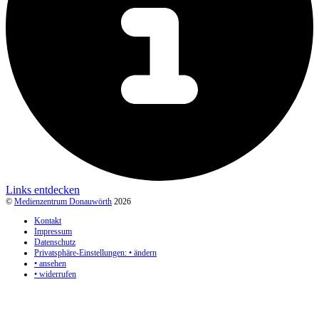
Links entdecken
©
Medienzentrum Donauwörth
2026
Kontakt
Impressum
Datenschutz
Privatsphäre-Einstellungen: • ändern
• ansehen
• widerrufen