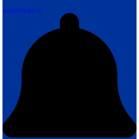
verleih@mz-don.de